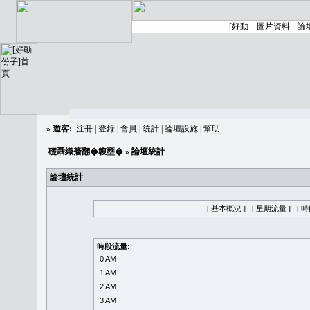
»
遊客:
注冊
|
登錄
|
會員
|
統計
|
論壇設施
|
幫助
礎聶織簷翻�䪖壅�
» 論壇統計
論壇統計
[ 基本概況 ]
[ 星期流量 ]
[ 
時段流量:
0 AM
1 AM
2 AM
3 AM