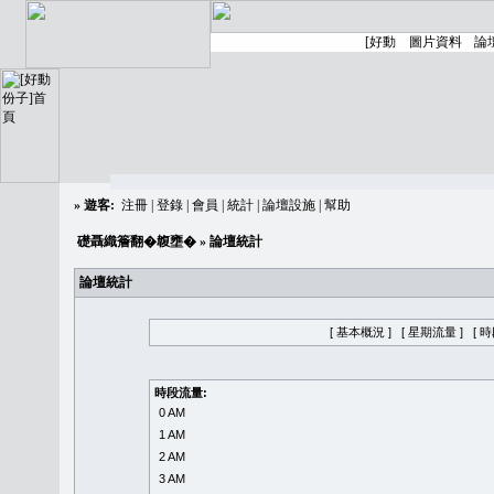
»
遊客:
注冊
|
登錄
|
會員
|
統計
|
論壇設施
|
幫助
礎聶織簷翻�䪖壅�
» 論壇統計
論壇統計
[ 基本概況 ]
[ 星期流量 ]
[ 
時段流量:
0 AM
1 AM
2 AM
3 AM