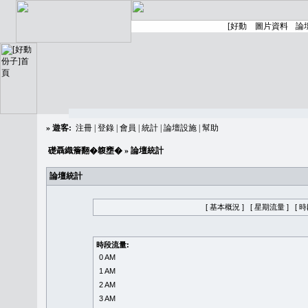
»
遊客:
注冊
|
登錄
|
會員
|
統計
|
論壇設施
|
幫助
礎聶織簷翻�䪖壅�
» 論壇統計
論壇統計
[ 基本概況 ]
[ 星期流量 ]
[ 
時段流量:
0 AM
1 AM
2 AM
3 AM