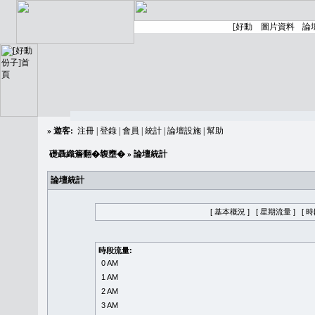
»
遊客:
注冊
|
登錄
|
會員
|
統計
|
論壇設施
|
幫助
礎聶織簷翻�䪖壅�
» 論壇統計
論壇統計
[ 基本概況 ]
[ 星期流量 ]
[ 
時段流量:
0 AM
1 AM
2 AM
3 AM