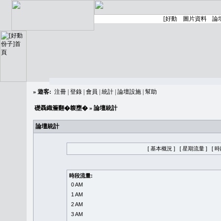
»
遊客:
注冊
|
登錄
|
會員
|
統計
|
論壇設施
|
幫助
礎聶織簷翻�䪖壅�
» 論壇統計
論壇統計
[ 基本概況 ]
[ 星期流量 ]
[ 
時段流量:
0 AM
1 AM
2 AM
3 AM