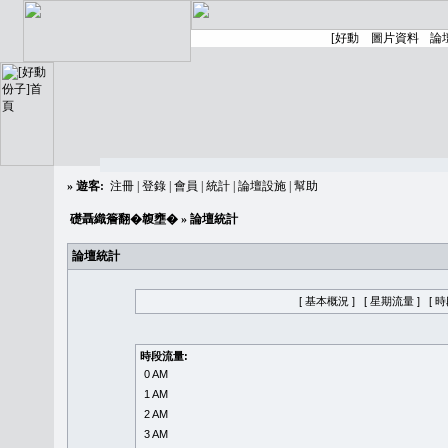
»
遊客:
注冊
|
登錄
|
會員
|
統計
|
論壇設施
|
幫助
礎聶織簷翻�䪖壅�
» 論壇統計
論壇統計
[ 基本概況 ]
[ 星期流量 ]
[ 
時段流量:
0 AM
1 AM
2 AM
3 AM