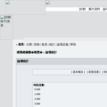
»
遊客:
注冊
|
登錄
|
會員
|
統計
|
論壇設施
|
幫助
礎聶織簷翻�䪖壅�
» 論壇統計
論壇統計
[ 基本概況 ]
[ 星期流量 ]
[ 
時段流量:
0 AM
1 AM
2 AM
3 AM