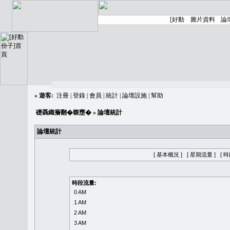
»
遊客:
注冊
|
登錄
|
會員
|
統計
|
論壇設施
|
幫助
礎聶織簷翻�䪖壅�
» 論壇統計
論壇統計
[ 基本概況 ]
[ 星期流量 ]
[ 
時段流量:
0 AM
1 AM
2 AM
3 AM