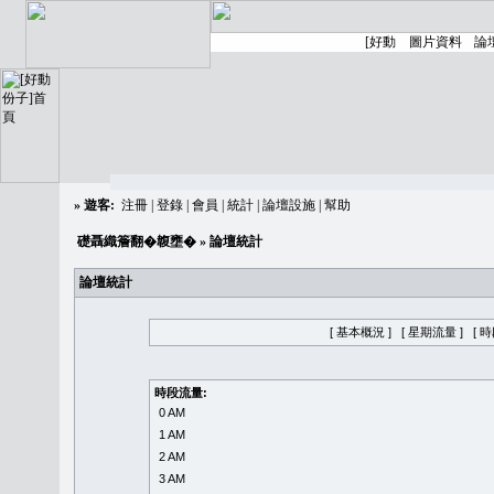
»
遊客:
注冊
|
登錄
|
會員
|
統計
|
論壇設施
|
幫助
礎聶織簷翻�䪖壅�
» 論壇統計
論壇統計
[ 基本概況 ]
[ 星期流量 ]
[ 
時段流量:
0 AM
1 AM
2 AM
3 AM