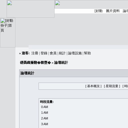
»
遊客:
注冊
|
登錄
|
會員
|
統計
|
論壇設施
|
幫助
礎聶織簷翻�䪖壅�
» 論壇統計
論壇統計
[ 基本概況 ]
[ 星期流量 ]
[ 
時段流量:
0 AM
1 AM
2 AM
3 AM