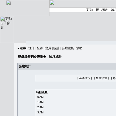
»
遊客:
注冊
|
登錄
|
會員
|
統計
|
論壇設施
|
幫助
礎聶織簷翻�䪖壅�
» 論壇統計
論壇統計
[ 基本概況 ]
[ 星期流量 ]
[ 
時段流量:
0 AM
1 AM
2 AM
3 AM