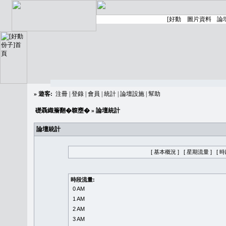
»
遊客:
注冊
|
登錄
|
會員
|
統計
|
論壇設施
|
幫助
礎聶織簷翻�䪖壅�
» 論壇統計
論壇統計
[ 基本概況 ]
[ 星期流量 ]
[ 
時段流量:
0 AM
1 AM
2 AM
3 AM