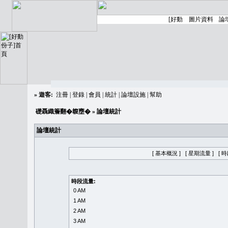
»
遊客:
注冊
|
登錄
|
會員
|
統計
|
論壇設施
|
幫助
礎聶織簷翻�䪖壅�
» 論壇統計
論壇統計
[ 基本概況 ]
[ 星期流量 ]
[ 
時段流量:
0 AM
1 AM
2 AM
3 AM