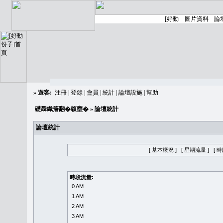
»
遊客:
注冊
|
登錄
|
會員
|
統計
|
論壇設施
|
幫助
礎聶織簷翻�䪖壅�
» 論壇統計
論壇統計
[ 基本概況 ]
[ 星期流量 ]
[ 
時段流量:
0 AM
1 AM
2 AM
3 AM