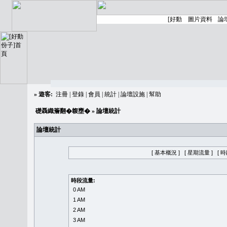
»
遊客:
注冊
|
登錄
|
會員
|
統計
|
論壇設施
|
幫助
礎聶織簷翻�䪖壅�
» 論壇統計
論壇統計
[ 基本概況 ]
[ 星期流量 ]
[ 
時段流量:
0 AM
1 AM
2 AM
3 AM