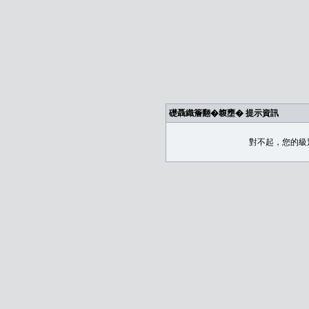
礎聶織簷翻�䪖壅� 提示資訊
對不起，您的級