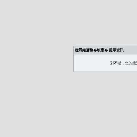
礎聶織簷翻�䪖壅� 提示資訊
對不起，您的級