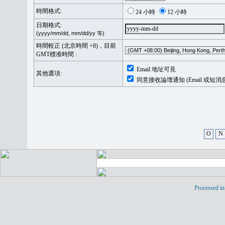
時間格式:
24 小時
12 小時
日期格式:
(yyyy/mm/dd, mm/dd/yy 等)
時間較正 (北京時間 +8)，目前
GMT標准時間 :
Email 地址可見
其他選項:
同意接收論壇通知 (Email 或短消
O
N
Processed in