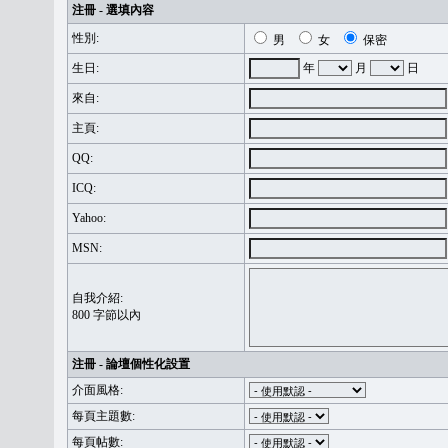
注冊 - 選填內容
性別:
男
女
保密
生日:
年
月
日
來自:
主頁:
QQ:
ICQ:
Yahoo:
MSN:
自我介紹:
800 字節以內
注冊 - 論壇個性化設置
介面風格:
每頁主題數:
每頁帖數: