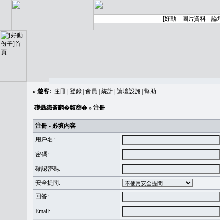
»
遊客:
注冊
|
登錄
|
會員
|
統計
|
論壇設施
|
幫助
礎聶織簷翻�䪖壅�
» 注冊
注冊 - 必填內容
用戶名:
密碼:
確認密碼:
安全提問:
回答:
Email: