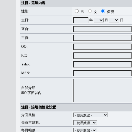
注冊 - 選填內容
性別:
男
女
保密
生日:
年
月
日
來自:
主頁:
QQ:
ICQ:
Yahoo:
MSN:
自我介紹:
800 字節以內
注冊 - 論壇個性化設置
介面風格:
每頁主題數:
每頁帖數: