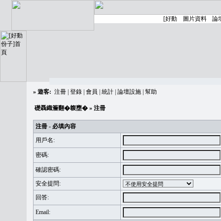
»
遊客:
注冊
|
登錄
|
會員
|
統計
|
論壇設施
|
幫助
礎聶織簷翻�䪖壅�
» 注冊
注冊 - 必填內容
用戶名:
密碼:
確認密碼:
安全提問:
回答:
Email: