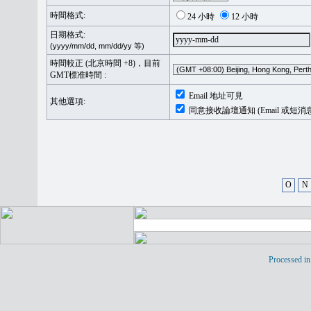
時間格式:
24 小時
12 小時
日期格式:
(yyyy/mm/dd, mm/dd/yy 等)
時間較正 (北京時間 +8)，目前
GMT標准時間 :
Email 地址可見
其他選項:
同意接收論壇通知 (Email 或短消
O
N
Processed in