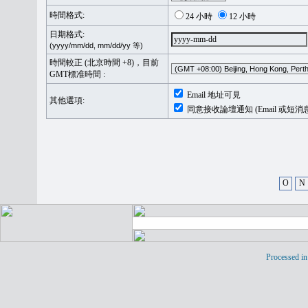
時間格式:
24 小時
12 小時
日期格式:
(yyyy/mm/dd, mm/dd/yy 等)
時間較正 (北京時間 +8)，目前
GMT標准時間 :
Email 地址可見
其他選項:
同意接收論壇通知 (Email 或短消
O
N
Processed in