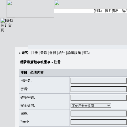
»
遊客:
注冊
|
登錄
|
會員
|
統計
|
論壇設施
|
幫助
礎聶織簷翻�䪖壅�
» 注冊
注冊 - 必填內容
用戶名:
密碼:
確認密碼:
安全提問:
回答:
Email: