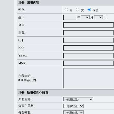
注冊 - 選填內容
性別:
男
女
保密
生日:
年
月
日
來自:
主頁:
QQ:
ICQ:
Yahoo:
MSN:
自我介紹:
800 字節以內
注冊 - 論壇個性化設置
介面風格:
每頁主題數:
每頁帖數: