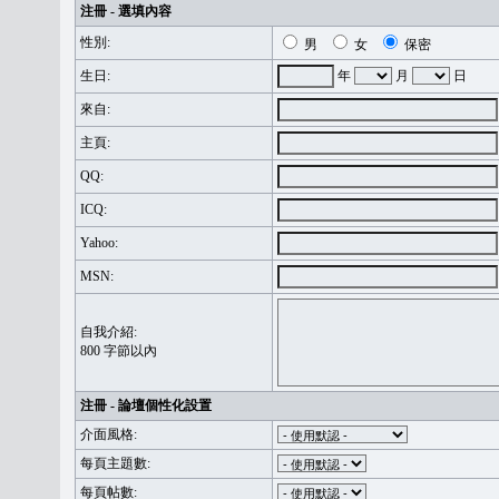
注冊 - 選填內容
性別:
男
女
保密
生日:
年
月
日
來自:
主頁:
QQ:
ICQ:
Yahoo:
MSN:
自我介紹:
800 字節以內
注冊 - 論壇個性化設置
介面風格:
每頁主題數:
每頁帖數: