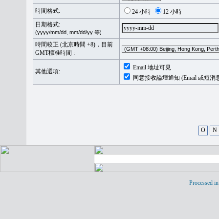
時間格式:
24 小時
12 小時
日期格式:
(yyyy/mm/dd, mm/dd/yy 等)
時間較正 (北京時間 +8)，目前
GMT標准時間 :
Email 地址可見
其他選項:
同意接收論壇通知 (Email 或短消
O
N
Processed in