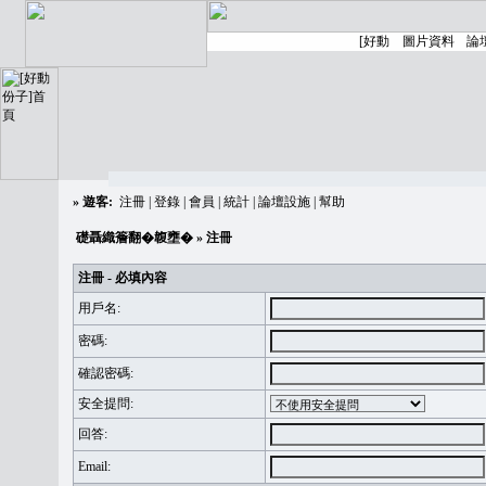
»
遊客:
注冊
|
登錄
|
會員
|
統計
|
論壇設施
|
幫助
礎聶織簷翻�䪖壅�
» 注冊
注冊 - 必填內容
用戶名:
密碼:
確認密碼:
安全提問:
回答:
Email: