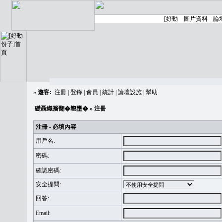
»
遊客:
注冊
|
登錄
|
會員
|
統計
|
論壇設施
|
幫助
礎聶織簷翻�䪖壅�
» 注冊
注冊 - 必填內容
用戶名:
密碼:
確認密碼:
安全提問:
回答:
Email: