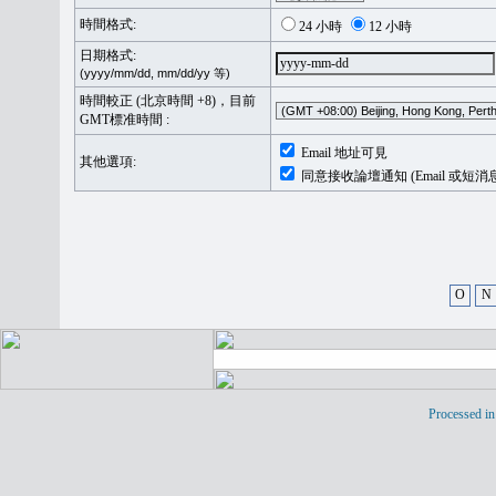
時間格式:
24 小時
12 小時
日期格式:
(yyyy/mm/dd, mm/dd/yy 等)
時間較正 (北京時間 +8)，目前
GMT標准時間 :
Email 地址可見
其他選項:
同意接收論壇通知 (Email 或短消
O
N
Processed in