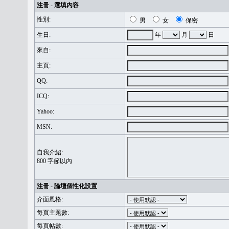
注冊 - 選填內容
性別:
男
女
保密
生日:
年
月
日
來自:
主頁:
QQ:
ICQ:
Yahoo:
MSN:
自我介紹:
800 字節以內
注冊 - 論壇個性化設置
介面風格:
每頁主題數:
每頁帖數: