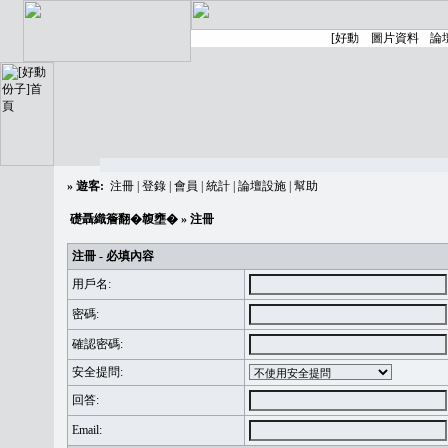
»
遊客:
注冊
|
登錄
|
會員
|
統計
|
論壇設施
|
幫助
礎聶織簷翻�䪖壅�
» 注冊
注冊 - 必填內容
用戶名:
密碼:
確認密碼:
安全提問:
回答:
Email: