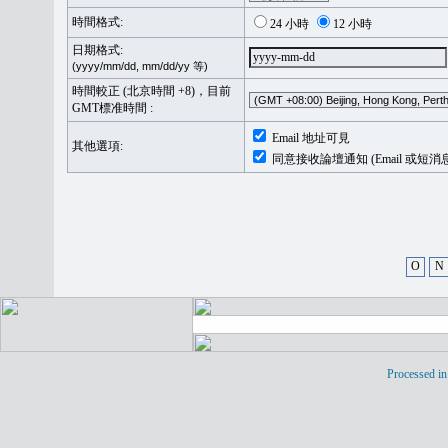
時間格式:
24 小時
12 小時
日期格式:
(yyyy/mm/dd, mm/dd/yy 等)
時間較正 (北京時間 +8)，目前
GMT標准時間 :
Email 地址可見
其他選項:
同意接收論壇通知 (Email 或短消
O
N
Processed in