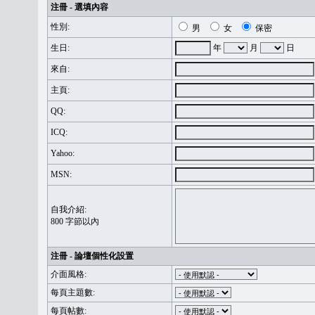
注冊 - 選填內容
性別:
男
女
保密
生日:
年
月
日
來自:
主頁:
QQ:
ICQ:
Yahoo:
MSN:
自我介紹:
800 字節以內
注冊 - 論壇個性化設置
介面風格:
每頁主題數:
每頁帖數: