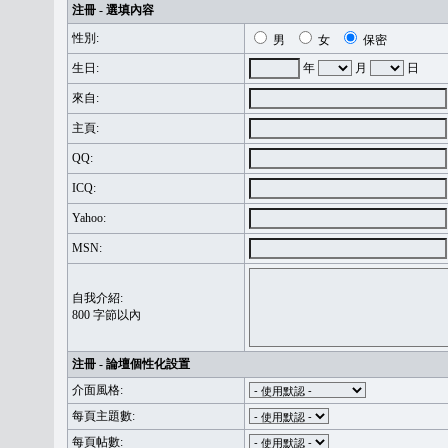
注冊 - 選填內容
性別:
男
女
保密
生日:
年
月
日
來自:
主頁:
QQ:
ICQ:
Yahoo:
MSN:
自我介紹:
800 字節以內
注冊 - 論壇個性化設置
介面風格:
每頁主題數:
每頁帖數: