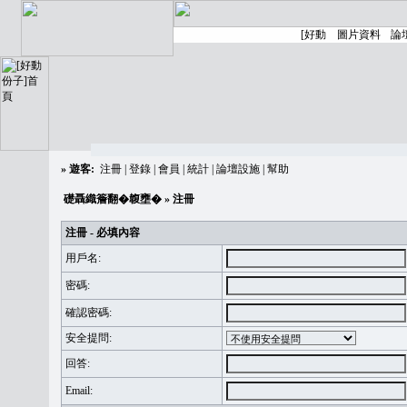
»
遊客:
注冊
|
登錄
|
會員
|
統計
|
論壇設施
|
幫助
礎聶織簷翻�䪖壅�
» 注冊
注冊 - 必填內容
用戶名:
密碼:
確認密碼:
安全提問:
回答:
Email: