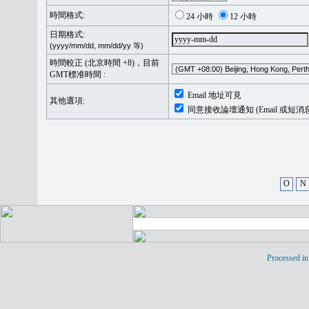
時間格式:
24 小時
12 小時
日期格式:
(yyyy/mm/dd, mm/dd/yy 等)
時間較正 (北京時間 +8)，目前
GMT標准時間 :
Email 地址可見
其他選項:
同意接收論壇通知 (Email 或短消
O
N
Processed in