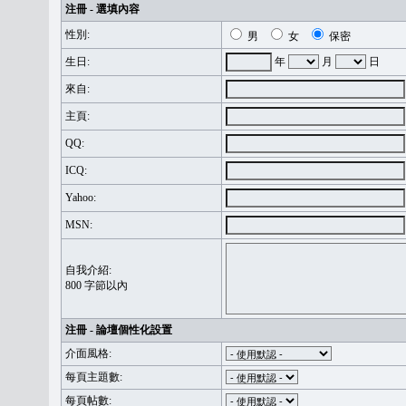
注冊 - 選填內容
性別:
男
女
保密
生日:
年
月
日
來自:
主頁:
QQ:
ICQ:
Yahoo:
MSN:
自我介紹:
800 字節以內
注冊 - 論壇個性化設置
介面風格:
每頁主題數:
每頁帖數: