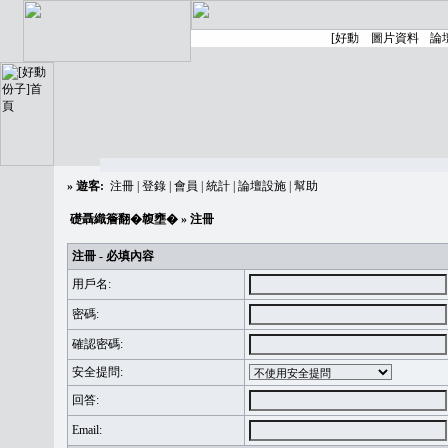
»
遊客:
注冊
|
登錄
|
會員
|
統計
|
論壇設施
|
幫助
礎聶織簷翻�䪖壅�
» 注冊
注冊 - 必填內容
用戶名:
密碼:
確認密碼:
安全提問:
回答:
Email: