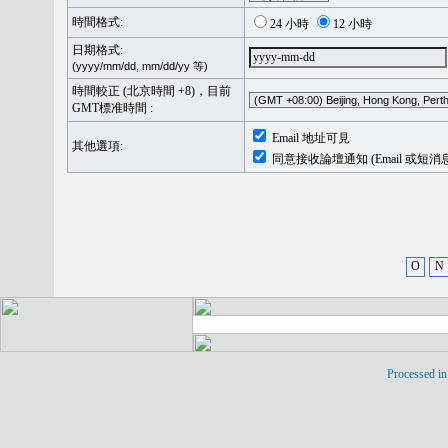
時間格式:
24 小時
12 小時
日期格式:
(yyyy/mm/dd, mm/dd/yy 等)
時間較正 (北京時間 +8)，目前
GMT標准時間 :
Email 地址可見
其他選項:
同意接收論壇通知 (Email 或短消
O
N
Processed in