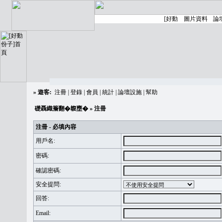
»
遊客:
注冊
|
登錄
|
會員
|
統計
|
論壇設施
|
幫助
礎聶織簷翻�䪖壅�
» 注冊
注冊 - 必填內容
用戶名:
密碼:
確認密碼:
安全提問:
回答:
Email: