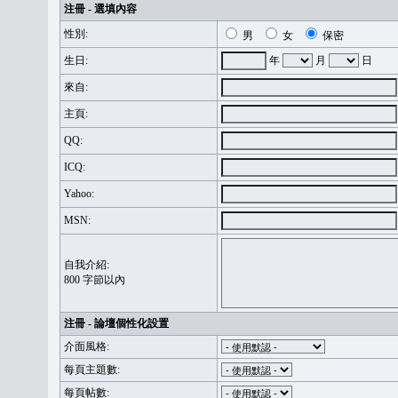
注冊 - 選填內容
性別:
男
女
保密
生日:
年
月
日
來自:
主頁:
QQ:
ICQ:
Yahoo:
MSN:
自我介紹:
800 字節以內
注冊 - 論壇個性化設置
介面風格:
每頁主題數:
每頁帖數: