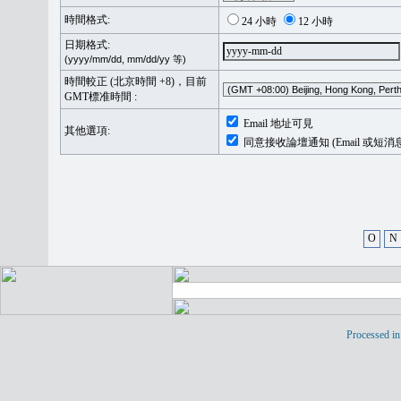
時間格式:
24 小時
12 小時
日期格式:
(yyyy/mm/dd, mm/dd/yy 等)
時間較正 (北京時間 +8)，目前
GMT標准時間 :
Email 地址可見
其他選項:
同意接收論壇通知 (Email 或短消
O
N
Processed in