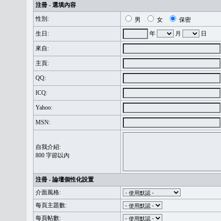
注冊 - 選填內容
性別:
男
女
保密
生日:
年
月
日
來自:
主頁:
QQ:
ICQ:
Yahoo:
MSN:
自我介紹:
800 字節以內
注冊 - 論壇個性化設置
介面風格:
每頁主題數:
每頁帖數: