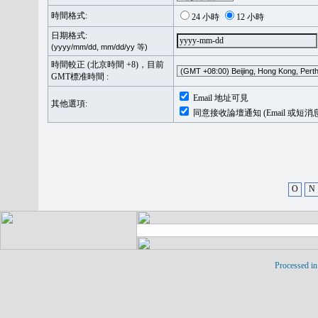
時間格式:
24 小時
12 小時
日期格式:
(yyyy/mm/dd, mm/dd/yy 等)
時間較正 (北京時間 +8)，目前
GMT標准時間 :
Email 地址可見
其他選項:
同意接收論壇通知 (Email 或短消
O
N
Processed in