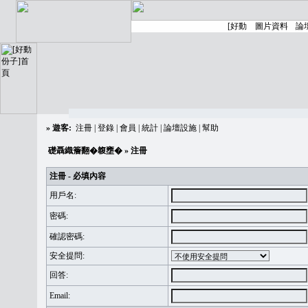
»
遊客:
注冊
|
登錄
|
會員
|
統計
|
論壇設施
|
幫助
礎聶織簷翻�䪖壅�
» 注冊
注冊 - 必填內容
用戶名:
密碼:
確認密碼:
安全提問:
回答:
Email: