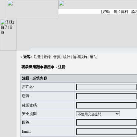
»
遊客:
注冊
|
登錄
|
會員
|
統計
|
論壇設施
|
幫助
礎聶織簷翻�䪖壅�
» 注冊
注冊 - 必填內容
用戶名:
密碼:
確認密碼:
安全提問:
回答:
Email: