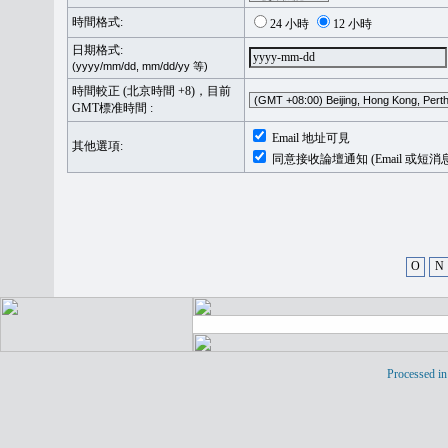
時間格式:
24 小時
12 小時
日期格式:
(yyyy/mm/dd, mm/dd/yy 等)
時間較正 (北京時間 +8)，目前
GMT標准時間 :
Email 地址可見
其他選項:
同意接收論壇通知 (Email 或短消
O
N
Processed in