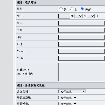
注冊 - 選填內容
性別:
男
女
保密
生日:
年
月
日
來自:
主頁:
QQ:
ICQ:
Yahoo:
MSN:
自我介紹:
800 字節以內
注冊 - 論壇個性化設置
介面風格:
每頁主題數:
每頁帖數: