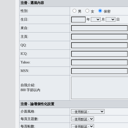
注冊 - 選填內容
性別:
男
女
保密
生日:
年
月
日
來自:
主頁:
QQ:
ICQ:
Yahoo:
MSN:
自我介紹:
800 字節以內
注冊 - 論壇個性化設置
介面風格:
每頁主題數:
每頁帖數: