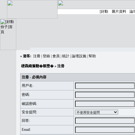
»
遊客:
注冊
|
登錄
|
會員
|
統計
|
論壇設施
|
幫助
礎聶織簷翻�䪖壅�
» 注冊
注冊 - 必填內容
用戶名:
密碼:
確認密碼:
安全提問:
回答:
Email: