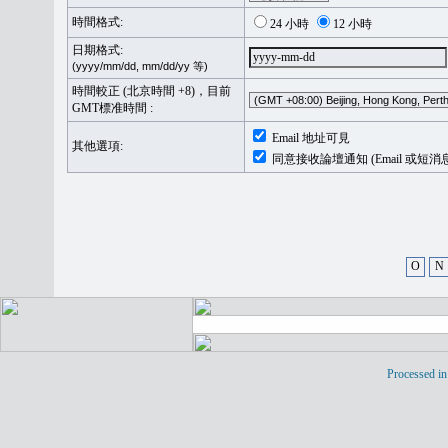
時間格式:
24 小時
12 小時
日期格式:
(yyyy/mm/dd, mm/dd/yy 等)
時間較正 (北京時間 +8)，目前
GMT標准時間 :
Email 地址可見
其他選項:
同意接收論壇通知 (Email 或短消
O
N
Processed in