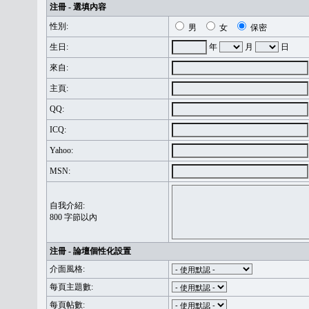
注冊 - 選填內容
性別:
男
女
保密
生日:
年
月
日
來自:
主頁:
QQ:
ICQ:
Yahoo:
MSN:
自我介紹:
800 字節以內
注冊 - 論壇個性化設置
介面風格:
每頁主題數:
每頁帖數: