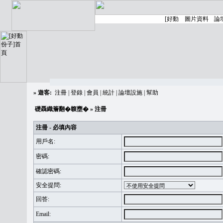
»
遊客:
注冊
|
登錄
|
會員
|
統計
|
論壇設施
|
幫助
礎聶織簷翻�䪖壅�
» 注冊
注冊 - 必填內容
用戶名:
密碼:
確認密碼:
安全提問:
回答:
Email: