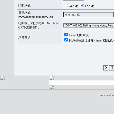
時間格式:
24 小時
12 小時
日期格式:
(yyyy/mm/dd, mm/dd/yy 等)
時間較正 (北京時間 +8)，目前
GMT標准時間 :
Email 地址可見
其他選項:
同意接收論壇通知 (Email 或短消
O
N
Processed in