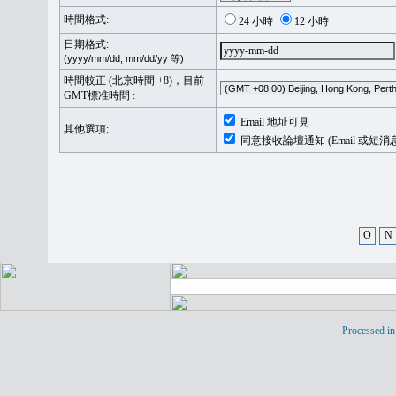
時間格式:
24 小時
12 小時
日期格式:
(yyyy/mm/dd, mm/dd/yy 等)
時間較正 (北京時間 +8)，目前
GMT標准時間 :
Email 地址可見
其他選項:
同意接收論壇通知 (Email 或短消
O
N
Processed in