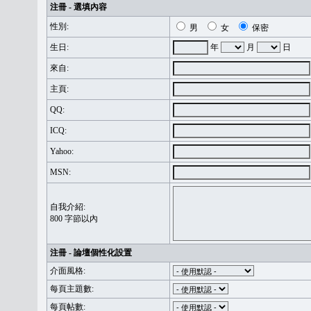
注冊 - 選填內容
性別:
男
女
保密
生日:
年
月
日
來自:
主頁:
QQ:
ICQ:
Yahoo:
MSN:
自我介紹:
800 字節以內
注冊 - 論壇個性化設置
介面風格:
每頁主題數:
每頁帖數: