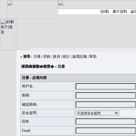
»
遊客:
注冊
|
登錄
|
會員
|
統計
|
論壇設施
|
幫助
礎聶織簷翻�䪖壅�
» 注冊
注冊 - 必填內容
用戶名:
密碼:
確認密碼:
安全提問:
回答:
Email: