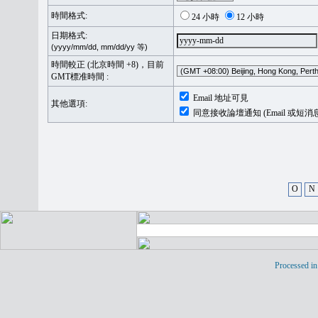
時間格式:
24 小時
12 小時
日期格式:
(yyyy/mm/dd, mm/dd/yy 等)
時間較正 (北京時間 +8)，目前
GMT標准時間 :
Email 地址可見
其他選項:
同意接收論壇通知 (Email 或短消
O
N
Processed in