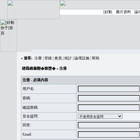
»
遊客:
注冊
|
登錄
|
會員
|
統計
|
論壇設施
|
幫助
礎聶織簷翻�䪖壅�
» 注冊
注冊 - 必填內容
用戶名:
密碼:
確認密碼:
安全提問:
回答:
Email: