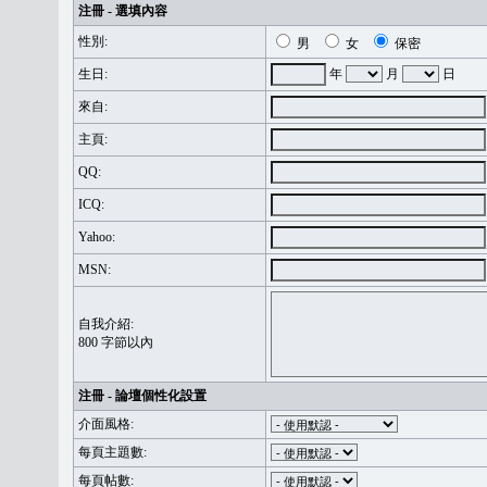
注冊 - 選填內容
性別:
男
女
保密
生日:
年
月
日
來自:
主頁:
QQ:
ICQ:
Yahoo:
MSN:
自我介紹:
800 字節以內
注冊 - 論壇個性化設置
介面風格:
每頁主題數:
每頁帖數: