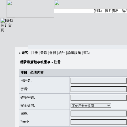
»
遊客:
注冊
|
登錄
|
會員
|
統計
|
論壇設施
|
幫助
礎聶織簷翻�䪖壅�
» 注冊
注冊 - 必填內容
用戶名:
密碼:
確認密碼:
安全提問:
回答:
Email: