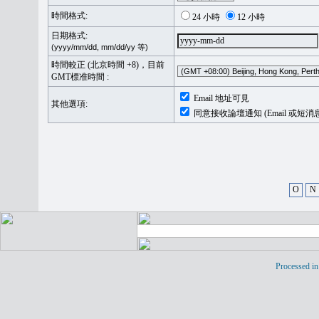
時間格式:
24 小時
12 小時
日期格式:
(yyyy/mm/dd, mm/dd/yy 等)
時間較正 (北京時間 +8)，目前
GMT標准時間 :
Email 地址可見
其他選項:
同意接收論壇通知 (Email 或短消
O
N
Processed in