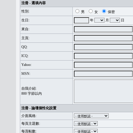
注冊 - 選填內容
性別:
男
女
保密
生日:
年
月
日
來自:
主頁:
QQ:
ICQ:
Yahoo:
MSN:
自我介紹:
800 字節以內
注冊 - 論壇個性化設置
介面風格:
每頁主題數:
每頁帖數: