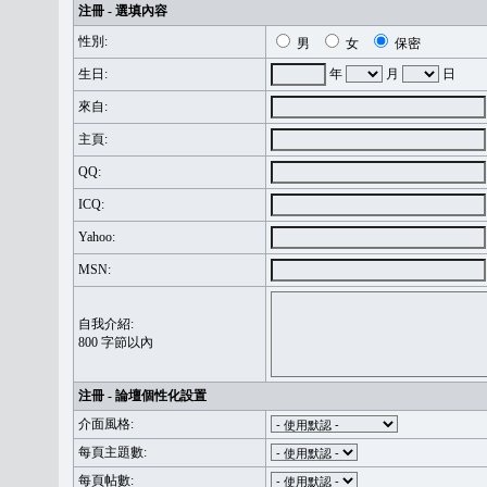
注冊 - 選填內容
性別:
男
女
保密
生日:
年
月
日
來自:
主頁:
QQ:
ICQ:
Yahoo:
MSN:
自我介紹:
800 字節以內
注冊 - 論壇個性化設置
介面風格:
每頁主題數:
每頁帖數: