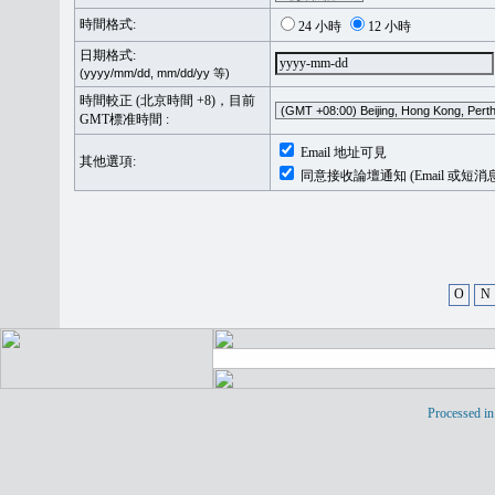
時間格式:
24 小時
12 小時
日期格式:
(yyyy/mm/dd, mm/dd/yy 等)
時間較正 (北京時間 +8)，目前
GMT標准時間 :
Email 地址可見
其他選項:
同意接收論壇通知 (Email 或短消
O
N
Processed in