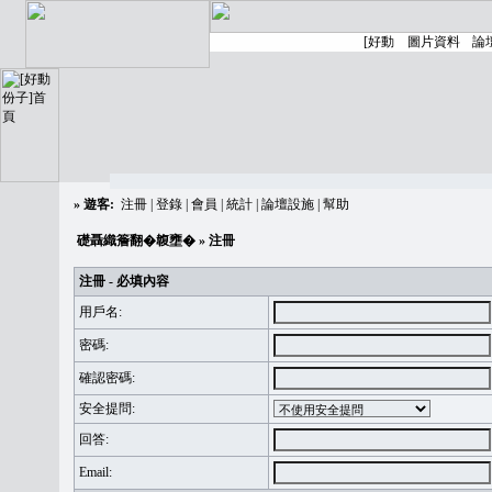
»
遊客:
注冊
|
登錄
|
會員
|
統計
|
論壇設施
|
幫助
礎聶織簷翻�䪖壅�
» 注冊
注冊 - 必填內容
用戶名:
密碼:
確認密碼:
安全提問:
回答:
Email: