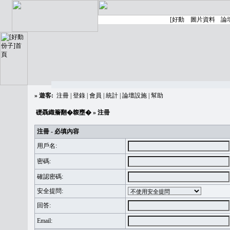
»
遊客:
注冊
|
登錄
|
會員
|
統計
|
論壇設施
|
幫助
礎聶織簷翻�䪖壅�
» 注冊
注冊 - 必填內容
用戶名:
密碼:
確認密碼:
安全提問:
回答:
Email: