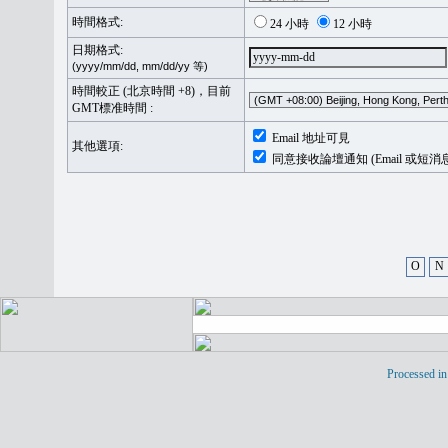
時間格式:
24 小時
12 小時
日期格式:
(yyyy/mm/dd, mm/dd/yy 等)
時間較正 (北京時間 +8)，目前
GMT標准時間 :
Email 地址可見
其他選項:
同意接收論壇通知 (Email 或短消
O
N
Processed in