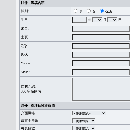
注冊 - 選填內容
性別:
男
女
保密
生日:
年
月
日
來自:
主頁:
QQ:
ICQ:
Yahoo:
MSN:
自我介紹:
800 字節以內
注冊 - 論壇個性化設置
介面風格:
每頁主題數:
每頁帖數: