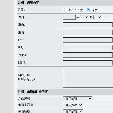
注冊 - 選填內容
性別:
男
女
保密
生日:
年
月
日
來自:
主頁:
QQ:
ICQ:
Yahoo:
MSN:
自我介紹:
800 字節以內
注冊 - 論壇個性化設置
介面風格:
每頁主題數:
每頁帖數: