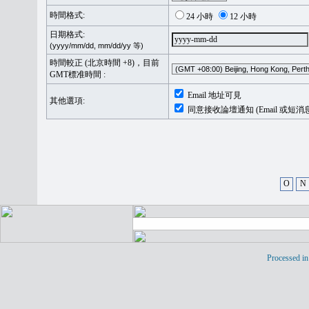
時間格式:
24 小時
12 小時
日期格式:
(yyyy/mm/dd, mm/dd/yy 等)
時間較正 (北京時間 +8)，目前
GMT標准時間 :
Email 地址可見
其他選項:
同意接收論壇通知 (Email 或短消
O
N
Processed in