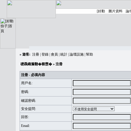
»
遊客:
注冊
|
登錄
|
會員
|
統計
|
論壇設施
|
幫助
礎聶織簷翻�䪖壅�
» 注冊
注冊 - 必填內容
用戶名:
密碼:
確認密碼:
安全提問:
回答:
Email: