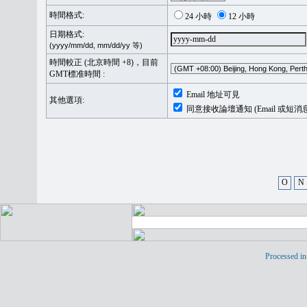
時間格式:
24 小時
12 小時
日期格式:
(yyyy/mm/dd, mm/dd/yy 等)
時間較正 (北京時間 +8)，目前
GMT標准時間 :
Email 地址可見
其他選項:
同意接收論壇通知 (Email 或短消
O
N
Processed in