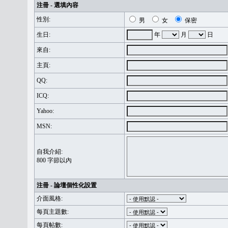
注冊 - 選填內容
性別:
男
女
保密
生日:
年
月
日
來自:
主頁:
QQ:
ICQ:
Yahoo:
MSN:
自我介紹:
800 字節以內
注冊 - 論壇個性化設置
介面風格:
每頁主題數:
每頁帖數: