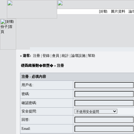
»
遊客:
注冊
|
登錄
|
會員
|
統計
|
論壇設施
|
幫助
礎聶織簷翻�䪖壅�
» 注冊
注冊 - 必填內容
用戶名:
密碼:
確認密碼:
安全提問:
回答:
Email: