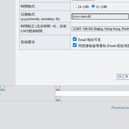
時間格式:
24 小時
12 小時
日期格式:
(yyyy/mm/dd, mm/dd/yy 等)
時間較正 (北京時間 +8)，目前
GMT標准時間 :
Email 地址可見
其他選項:
同意接收論壇通知 (Email 或短消
O
N
Processed in