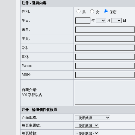
注冊 - 選填內容
性別:
男
女
保密
生日:
年
月
日
來自:
主頁:
QQ:
ICQ:
Yahoo:
MSN:
自我介紹:
800 字節以內
注冊 - 論壇個性化設置
介面風格:
每頁主題數:
每頁帖數: