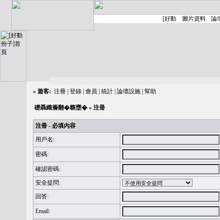
»
遊客:
注冊
|
登錄
|
會員
|
統計
|
論壇設施
|
幫助
礎聶織簷翻�䪖壅�
» 注冊
注冊 - 必填內容
用戶名:
密碼:
確認密碼:
安全提問:
回答:
Email: