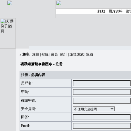
»
遊客:
注冊
|
登錄
|
會員
|
統計
|
論壇設施
|
幫助
礎聶織簷翻�䪖壅�
» 注冊
注冊 - 必填內容
用戶名:
密碼:
確認密碼:
安全提問:
回答:
Email: