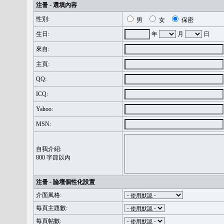
注冊 - 選填內容
性別:
男
女
保密
生日:
年
月
日
來自:
主頁:
QQ:
ICQ:
Yahoo:
MSN:
自我介紹:
800 字節以內
注冊 - 論壇個性化設置
介面風格:
每頁主題數:
每頁帖數: