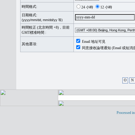
時間格式:
24 小時
12 小時
日期格式:
(yyyy/mm/dd, mm/dd/yy 等)
時間較正 (北京時間 +8)，目前
GMT標准時間 :
Email 地址可見
其他選項:
同意接收論壇通知 (Email 或短消
O
N
Processed in