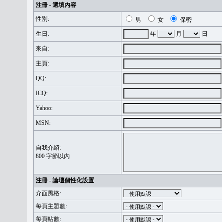
注冊 - 選填內容
性別:
男
女
保密
生日:
年
月
日
來自:
主頁:
QQ:
ICQ:
Yahoo:
MSN:
自我介紹:
800 字節以內
注冊 - 論壇個性化設置
介面風格:
每頁主題數:
每頁帖數: