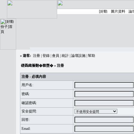
»
遊客:
注冊
|
登錄
|
會員
|
統計
|
論壇設施
|
幫助
礎聶織簷翻�䪖壅�
» 注冊
注冊 - 必填內容
用戶名:
密碼:
確認密碼:
安全提問:
回答:
Email: