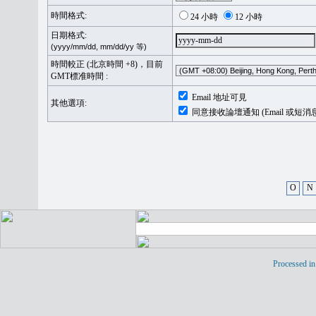
時間格式:
24 小時
12 小時
日期格式:
(yyyy/mm/dd, mm/dd/yy 等)
時間較正 (北京時間 +8)，目前
GMT標准時間 :
Email 地址可見
其他選項:
同意接收論壇通知 (Email 或短消
O
N
Processed in