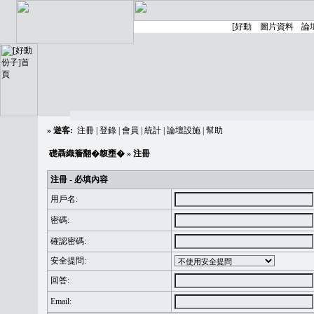
»
遊客:
注冊
|
登錄
|
會員
|
統計
|
論壇設施
|
幫助
礎聶織簷翻�䪖壅�
» 注冊
注冊 - 必填內容
用戶名:
密碼:
確認密碼:
安全提問:
回答:
Email: