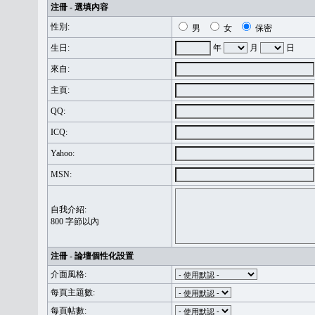
注冊 - 選填內容
性別:
男
女
保密
生日:
年
月
日
來自:
主頁:
QQ:
ICQ:
Yahoo:
MSN:
自我介紹:
800 字節以內
注冊 - 論壇個性化設置
介面風格:
每頁主題數:
每頁帖數: