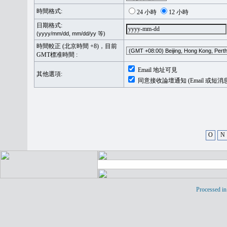
時間格式:
24 小時
12 小時
日期格式:
(yyyy/mm/dd, mm/dd/yy 等)
時間較正 (北京時間 +8)，目前
GMT標准時間 :
Email 地址可見
其他選項:
同意接收論壇通知 (Email 或短消
O
N
Processed in