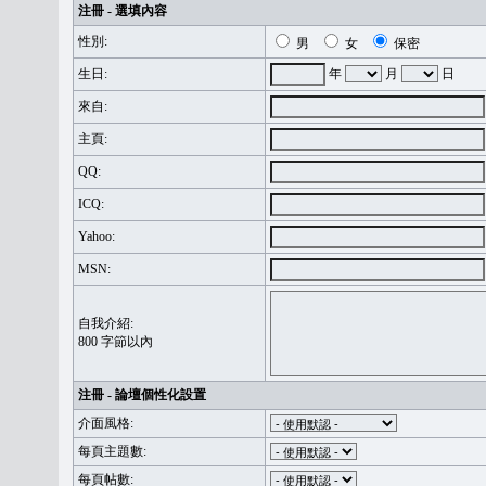
注冊 - 選填內容
性別:
男
女
保密
生日:
年
月
日
來自:
主頁:
QQ:
ICQ:
Yahoo:
MSN:
自我介紹:
800 字節以內
注冊 - 論壇個性化設置
介面風格:
每頁主題數:
每頁帖數: