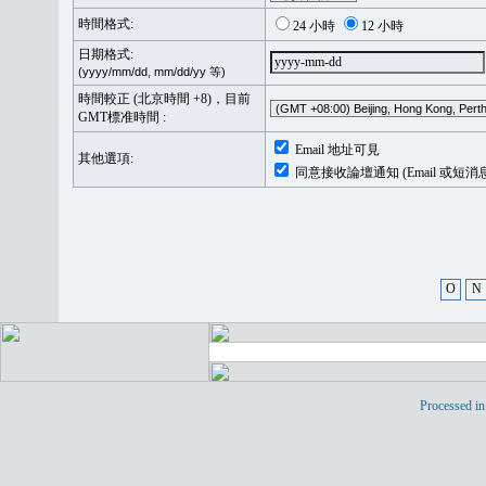
時間格式:
24 小時
12 小時
日期格式:
(yyyy/mm/dd, mm/dd/yy 等)
時間較正 (北京時間 +8)，目前
GMT標准時間 :
Email 地址可見
其他選項:
同意接收論壇通知 (Email 或短消
O
N
Processed in