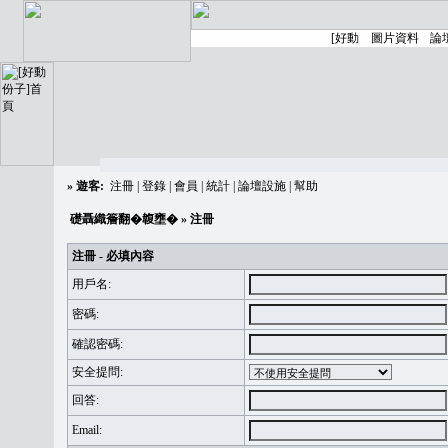
»
遊客:
注冊
|
登錄
|
會員
|
統計
|
論壇設施
|
幫助
礎聶織簷翻�䪖壅�
» 注冊
注冊 - 必填內容
用戶名:
密碼:
確認密碼:
安全提問:
回答:
Email: