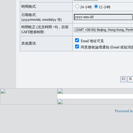
時間格式:
24 小時
12 小時
日期格式:
(yyyy/mm/dd, mm/dd/yy 等)
時間較正 (北京時間 +8)，目前
GMT標准時間 :
Email 地址可見
其他選項:
同意接收論壇通知 (Email 或短消
O
N
Processed in