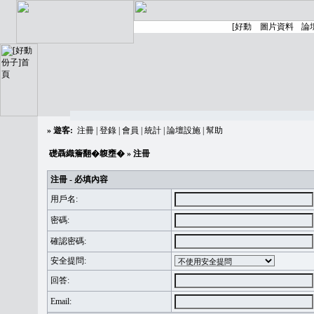
»
遊客:
注冊
|
登錄
|
會員
|
統計
|
論壇設施
|
幫助
礎聶織簷翻�䪖壅�
» 注冊
注冊 - 必填內容
用戶名:
密碼:
確認密碼:
安全提問:
回答:
Email: