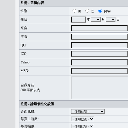
注冊 - 選填內容
性別:
男
女
保密
生日:
年
月
日
來自:
主頁:
QQ:
ICQ:
Yahoo:
MSN:
自我介紹:
800 字節以內
注冊 - 論壇個性化設置
介面風格:
每頁主題數:
每頁帖數: