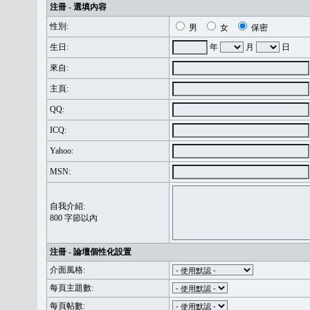
注冊 - 選填內容
性別:
男
女
保密
生日:
年
月
日
來自:
主頁:
QQ:
ICQ:
Yahoo:
MSN:
自我介紹:
800 字節以內
注冊 - 論壇個性化設置
介面風格:
每頁主題數:
每頁帖數: