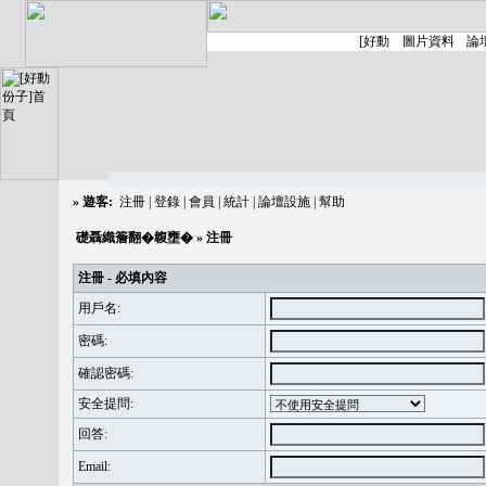
»
遊客:
注冊
|
登錄
|
會員
|
統計
|
論壇設施
|
幫助
礎聶織簷翻�䪖壅�
» 注冊
注冊 - 必填內容
用戶名:
密碼:
確認密碼:
安全提問:
回答:
Email: