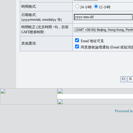
時間格式:
24 小時
12 小時
日期格式:
(yyyy/mm/dd, mm/dd/yy 等)
時間較正 (北京時間 +8)，目前
GMT標准時間 :
Email 地址可見
其他選項:
同意接收論壇通知 (Email 或短消
O
N
Processed in