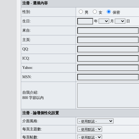
注冊 - 選填內容
性別:
男
女
保密
生日:
年
月
日
來自:
主頁:
QQ:
ICQ:
Yahoo:
MSN:
自我介紹:
800 字節以內
注冊 - 論壇個性化設置
介面風格:
每頁主題數:
每頁帖數: