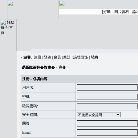
»
遊客:
注冊
|
登錄
|
會員
|
統計
|
論壇設施
|
幫助
礎聶織簷翻�䪖壅�
» 注冊
注冊 - 必填內容
用戶名:
密碼:
確認密碼:
安全提問:
回答:
Email: