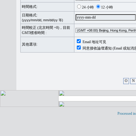
時間格式:
24 小時
12 小時
日期格式:
(yyyy/mm/dd, mm/dd/yy 等)
時間較正 (北京時間 +8)，目前
GMT標准時間 :
Email 地址可見
其他選項:
同意接收論壇通知 (Email 或短消
O
N
Processed in