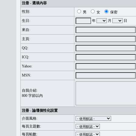
注冊 - 選填內容
性別:
男
女
保密
生日:
年
月
日
來自:
主頁:
QQ:
ICQ:
Yahoo:
MSN:
自我介紹:
800 字節以內
注冊 - 論壇個性化設置
介面風格:
每頁主題數:
每頁帖數: