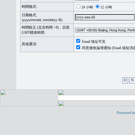
時間格式:
24 小時
12 小時
日期格式:
(yyyy/mm/dd, mm/dd/yy 等)
時間較正 (北京時間 +8)，目前
GMT標准時間 :
Email 地址可見
其他選項:
同意接收論壇通知 (Email 或短消
O
N
Processed in