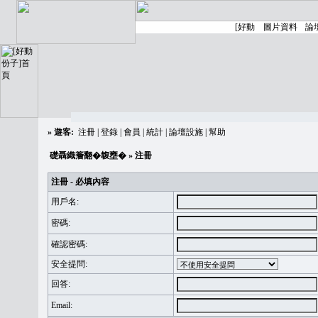
»
遊客:
注冊
|
登錄
|
會員
|
統計
|
論壇設施
|
幫助
礎聶織簷翻�䪖壅�
» 注冊
注冊 - 必填內容
用戶名:
密碼:
確認密碼:
安全提問:
回答:
Email: