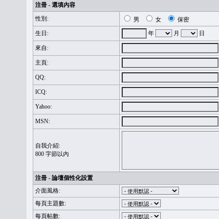
注冊 - 選填內容
性別:
男
女
保密
生日:
年
月
日
來自:
主頁:
QQ:
ICQ:
Yahoo:
MSN:
自我介紹:
800 字節以內
注冊 - 論壇個性化設置
介面風格:
每頁主題數:
每頁帖數: