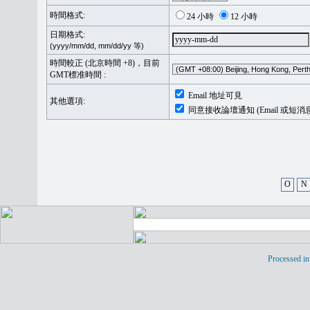
時間格式:
24 小時
12 小時
日期格式:
(yyyy/mm/dd, mm/dd/yy 等)
時間較正 (北京時間 +8)，目前
GMT標准時間 :
Email 地址可見
其他選項:
同意接收論壇通知 (Email 或短消
O
N
Processed in