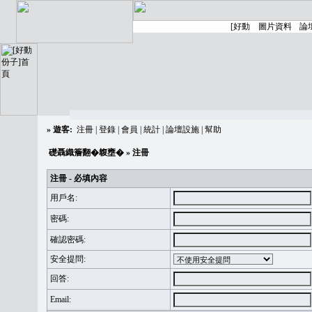
»
遊客:
注冊
|
登錄
|
會員
|
統計
|
論壇設施
|
幫助
礎聶織簷翻�䪖壅�
» 注冊
注冊 - 必填內容
用戶名:
密碼:
確認密碼:
安全提問:
回答:
Email: