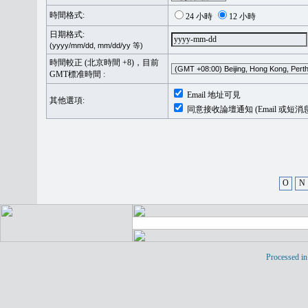
時間格式:
24 小時
12 小時
日期格式:
(yyyy/mm/dd, mm/dd/yy 等)
時間較正 (北京時間 +8)，目前
GMT標准時間 :
Email 地址可見
其他選項:
同意接收論壇通知 (Email 或短消
O
N
Processed in