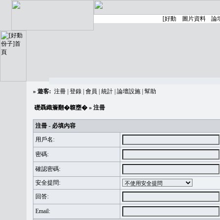
»
遊客:
注冊
|
登錄
|
會員
|
統計
|
論壇設施
|
幫助
礎聶織簷翻�䪖壅�
» 注冊
注冊 - 必填內容
用戶名:
密碼:
確認密碼:
安全提問:
回答:
Email: