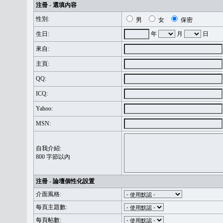
注冊 - 選填內容
性別:
男
女
保密
生日:
年
月
日
來自:
主頁:
QQ:
ICQ:
Yahoo:
MSN:
自我介紹:
800 字節以內
注冊 - 論壇個性化設置
介面風格:
每頁主題數:
每頁帖數: