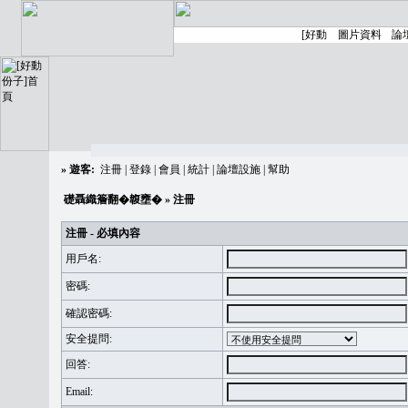
»
遊客:
注冊
|
登錄
|
會員
|
統計
|
論壇設施
|
幫助
礎聶織簷翻�䪖壅�
» 注冊
注冊 - 必填內容
用戶名:
密碼:
確認密碼:
安全提問:
回答:
Email: