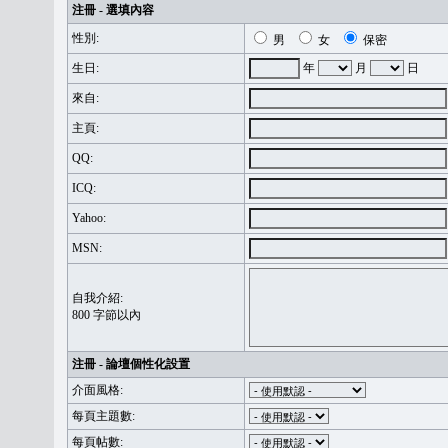
注冊 - 選填內容
性別:
男
女
保密
生日:
年
月
日
來自:
主頁:
QQ:
ICQ:
Yahoo:
MSN:
自我介紹:
800 字節以內
注冊 - 論壇個性化設置
介面風格:
每頁主題數:
每頁帖數: