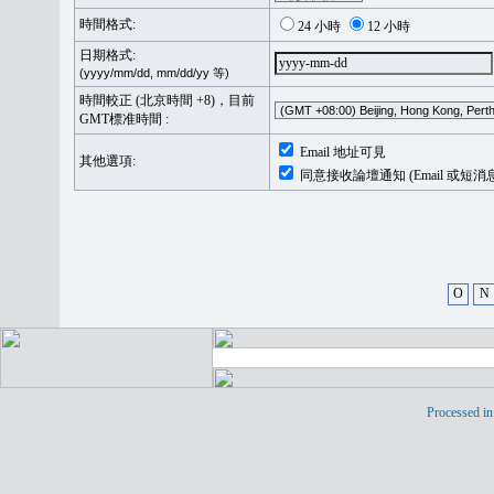
時間格式:
24 小時
12 小時
日期格式:
(yyyy/mm/dd, mm/dd/yy 等)
時間較正 (北京時間 +8)，目前
GMT標准時間 :
Email 地址可見
其他選項:
同意接收論壇通知 (Email 或短消
O
N
Processed in