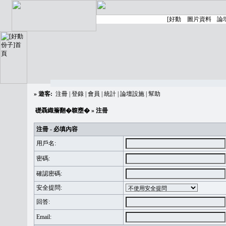
»
遊客:
注冊
|
登錄
|
會員
|
統計
|
論壇設施
|
幫助
礎聶織簷翻�䪖壅�
» 注冊
注冊 - 必填內容
用戶名:
密碼:
確認密碼:
安全提問:
回答:
Email: